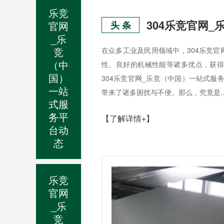
乐竞
官网
头 条
_乐
竞
在众多工业及民用领域中，304乐竞官
（中
性、良好的机械性能等诸多优点，获
国）
304乐竞官网_乐竞（中国）一站式服
一站
带来了诸多困扰与不便。那么，究竟是..
式服
务平
【了解详情+】
台动
态
乐竞
官网
_乐
竞