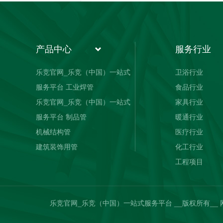
产品中心
服务行业
乐竞官网_乐竞（中国）一站式
卫浴行业
服务平台 工业焊管
食品行业
乐竞官网_乐竞（中国）一站式
家具行业
服务平台 制品管
暖通行业
机械结构管
医疗行业
建筑装饰用管
化工行业
工程项目
乐竞官网_乐竞（中国）一站式服务平台 __版权所有__