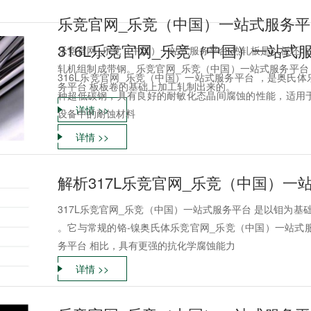
316L乐竞官网_乐竞（中国）一站式
乐竞官网_乐竞（中国）一站式服务平台 热轧板是以板坯
轧机组制成带钢。乐竞官网_乐竞（中国）一站式服务平台
316L乐竞官网_乐竞（中国）一站式服务平台 ，是奥氏
务平台 板板卷的基础上加工轧制出来的。
种超低碳钢，具有良好的耐敏化态晶间腐蚀的性能，适用
详情 >>
设备中的耐蚀材料
详情 >>
解析317L乐竞官网_乐竞（中国）一
317L乐竞官网_乐竞（中国）一站式服务平台 是以钼为
。它与常规的铬-镍奥氏体乐竞官网_乐竞（中国）一站式服
务平台 相比，具有更强的抗化学腐蚀能力
详情 >>