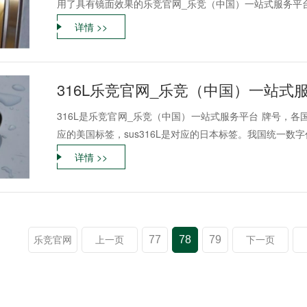
用了具有镜面效果的乐竞官网_乐竞（中国）一站式服务平
详情 >>
316L乐竞官网_乐竞（中国）一站式
316L是乐竞官网_乐竞（中国）一站式服务平台 牌号，各国对
应的美国标签，sus316L是对应的日本标签。我国统一数字代号
详情 >>
77
78
79
乐竞官网
上一页
下一页