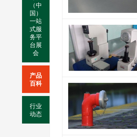
（中
国）
一站
式服
务平
台展
会
产品
百科
行业
动态