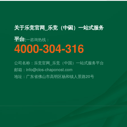
关于乐竞官网_乐竞（中国）一站式服务
平台
全国统一咨询热线：
4000-304-316
公司名称：乐竞官网_乐竞（中国）一站式服务平台
邮箱：info@clos-chaponost.com
地址：广东省佛山市高明区杨和镇人景路20号