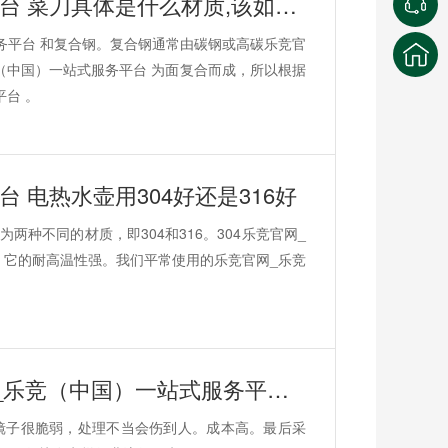
乐竞官网_乐竞（中国）一站式服务平台 菜刀具体是什么材质,该如何选购
务平台 和复合钢。复合钢通常由碳钢或高碳乐竞官
（中国）一站式服务平台 为面复合而成，所以根据
台 。
 电热水壶用304好还是316好
两种不同的材质，即304和316。304乐竞官网_
，它的耐高温性强。我们平常使用的乐竞官网_乐竞
电梯内部的镜子居然是304L乐竞官网_乐竞（中国）一站式服务平台 板做的
镜子很脆弱，处理不当会伤到人。成本高。最后采