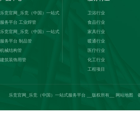
乐竞官网_乐竞（中国）一站式
卫浴行业
服务平台 工业焊管
食品行业
乐竞官网_乐竞（中国）一站式
家具行业
服务平台 制品管
暖通行业
机械结构管
医疗行业
建筑装饰用管
化工行业
工程项目
乐竞官网_乐竞（中国）一站式服务平台 __版权所有__
网站地图
备