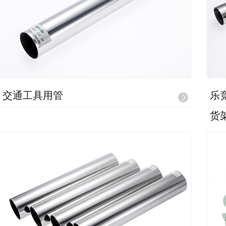
交通工具用管
乐
货