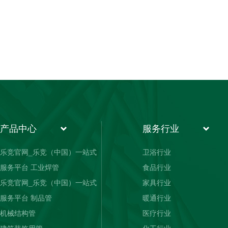
产品中心
服务行业
乐竞官网_乐竞（中国）一站式
卫浴行业
服务平台 工业焊管
食品行业
乐竞官网_乐竞（中国）一站式
家具行业
服务平台 制品管
暖通行业
机械结构管
医疗行业