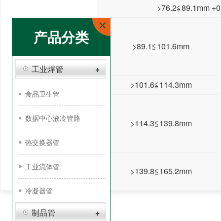
>76.2≦89.1mm +
产品分类
>89.1≦101.6mm
JIS G3447
工业焊管
+
>101.6≦114.3mm
食品卫生管
数据中心液冷管路
>114.3≦139.8mm
热交换器管
工业流体管
>139.8≦165.2mm
冷凝器管
制品管
+