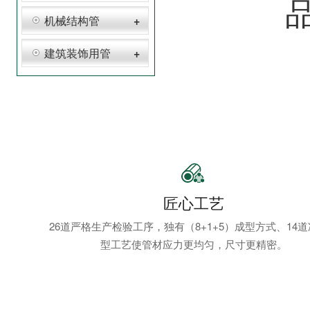
机械结构管
+
建筑装饰用管
+
匠心工艺
26道严格生产检验工序，独有（8+1+5）成型方式、14
型工艺使管材应力更均匀，尺寸更精密。