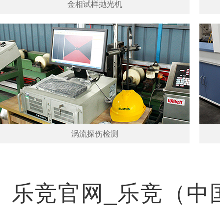
金相试样抛光机
涡流探伤检测
乐竞官网_乐竞（中