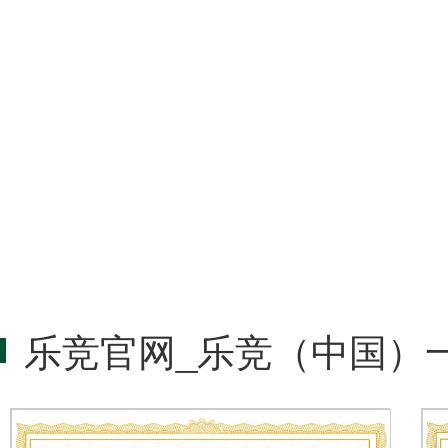
乐竞官网_乐竞（中国）