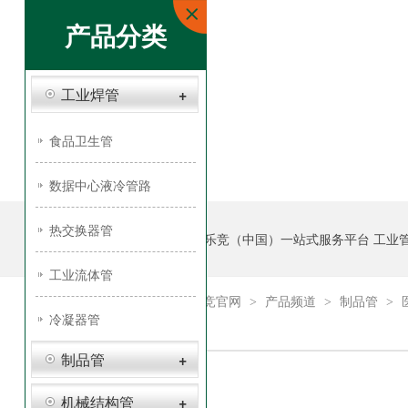
产品分类
工业焊管
+
食品卫生管
数据中心液冷管路
热交换器管
热门关键词：
乐竞官网_乐竞（中国）一站式服务平台 工业
工业流体管
您当前的位置：
乐竞官网
产品频道
制品管
>
>
>
304乐竞官网_乐竞（中国）一站式服务平台 管
冷凝器管
制品管
+
机械结构管
+