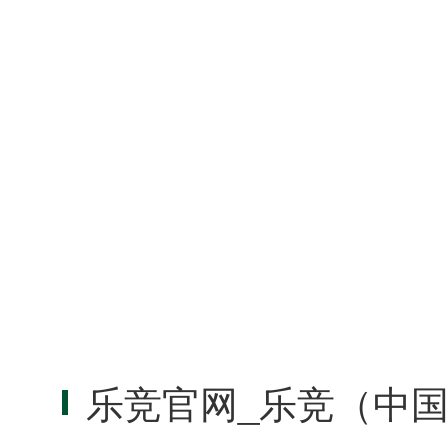
精良设
配备光谱分析、金相检验、涡
线焊缝整平、在线光亮固溶等
护航。
乐竞官网_乐竞（中