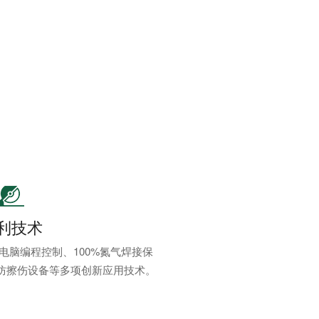
利技术
电脑编程控制、100%氮气焊接保
防擦伤设备等多项创新应用技术。