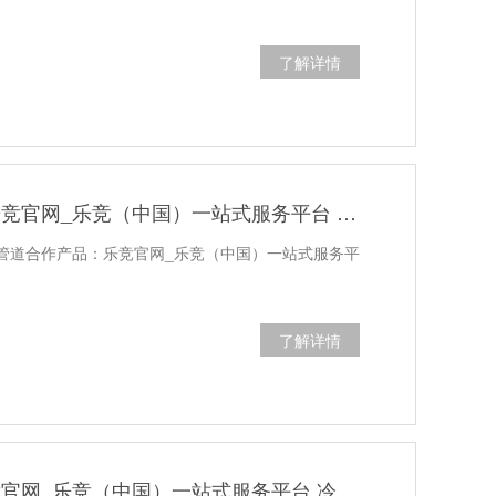
了解详情
牛奶设备管道-乐竞官网_乐竞（中国）一站式服务平台 食品管案例
管道合作产品：乐竞官网_乐竞（中国）一站式服务平
了解详情
空调冷凝器-乐竞官网_乐竞（中国）一站式服务平台 冷凝管案例