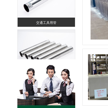
交通工具用管
乐竞官网_乐竞（中国）一站式服务平台 货架用管