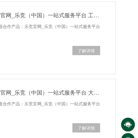
精密过滤器-乐竞官网_乐竞（中国）一站式服务平台 工业管案例
器合作产品：乐竞官网_乐竞（中国）一站式服务平台
了解详情
化工厂管道-乐竞官网_乐竞（中国）一站式服务平台 大厚管案例
道合作产品：乐竞官网_乐竞（中国）一站式服务平台
了解详情