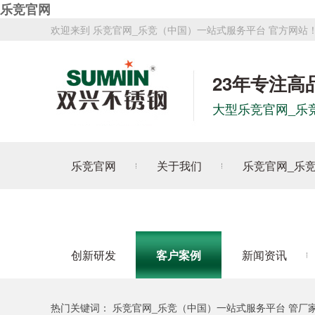
乐竞官网
欢迎来到 乐竞官网_乐竞（中国）一站式服务平台 官方网站
23年专注高
大型乐竞官网_乐
乐竞官网
关于我们
乐竞官网_乐
创新研发
客户案例
新闻资讯
热门关键词：
乐竞官网_乐竞（中国）一站式服务平台 管厂