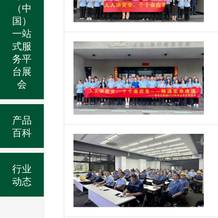
（中
国）
一站
式服
务平
台展
会
产品
百科
行业
动态