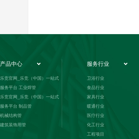
产品中心
服务行业
乐竞官网_乐竞（中国）一站式
卫浴行业
服务平台 工业焊管
食品行业
乐竞官网_乐竞（中国）一站式
家具行业
服务平台 制品管
暖通行业
机械结构管
医疗行业
建筑装饰用管
化工行业
工程项目