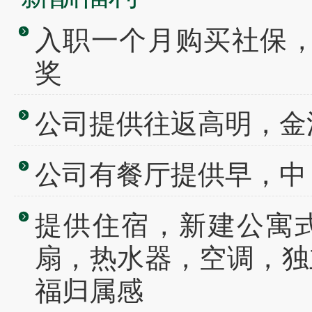
入职一个月购买社保
奖
公司提供往返高明，金
公司有餐厅提供早，中
提供住宿，新建公寓式
扇，热水器，空调，独
福归属感