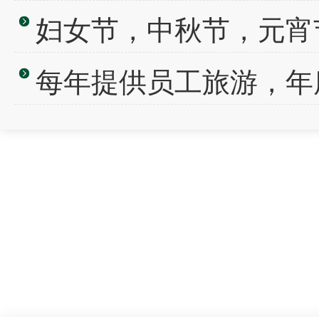
妇女节，中秋节，元宵
每年提供员工旅游，年