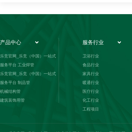
产品中心
服务行业
乐竞官网_乐竞（中国）一站式
卫浴行业
服务平台 工业焊管
食品行业
乐竞官网_乐竞（中国）一站式
家具行业
服务平台 制品管
暖通行业
机械结构管
医疗行业
建筑装饰用管
化工行业
工程项目