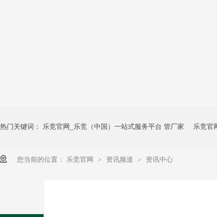
热门关键词：
乐竞官网_乐竞（中国）一站式服务平台 管厂家
乐竞官
您当前的位置：
乐竞官网
资讯频道
资讯中心
>
>
乐竞官网_乐竞（中国）一站式服务平台 工业管