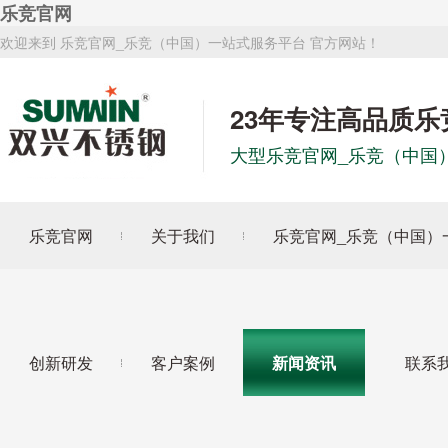
乐竞官网
欢迎来到 乐竞官网_乐竞（中国）一站式服务平台 官方网站！
23年专注高品质乐
大型乐竞官网_乐竞（中国
乐竞官网
关于我们
乐竞官网_乐竞（中国）
创新研发
客户案例
新闻资讯
联系