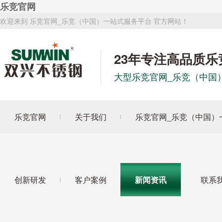
乐竞官网
欢迎来到 乐竞官网_乐竞（中国）一站式服务平台 官方网站！
23年专注高品质乐
大型乐竞官网_乐竞（中国
乐竞官网
关于我们
乐竞官网_乐竞（中国）
创新研发
客户案例
新闻资讯
联系