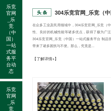
乐竞
官网
头 条
_乐
竞
在众多工业及民用领域中，304乐竞官网_乐竞（
（中
性、良好的机械性能等诸多优点，获得了极为广
国）
304乐竞官网_乐竞（中国）一站式服务平台 制
一站
带来了诸多困扰与不便。那么，究竟是...
式服
务平
【了解详情+】
台动
态
乐竞
官网
_乐
竞