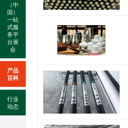
（中
国）
一站
式服
务平
台展
会
产品
百科
行业
动态