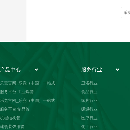
乐
产品中心
服务行业
乐竞官网_乐竞（中国）一站式
卫浴行业
服务平台 工业焊管
食品行业
乐竞官网_乐竞（中国）一站式
家具行业
服务平台 制品管
暖通行业
机械结构管
医疗行业
建筑装饰用管
化工行业