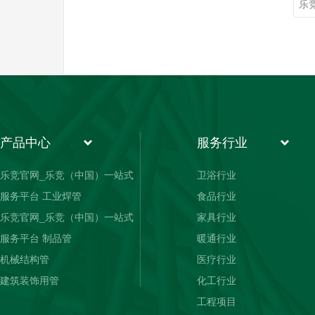
乐
产品中心
服务行业
乐竞官网_乐竞（中国）一站式
卫浴行业
服务平台 工业焊管
食品行业
乐竞官网_乐竞（中国）一站式
家具行业
服务平台 制品管
暖通行业
机械结构管
医疗行业
建筑装饰用管
化工行业
工程项目