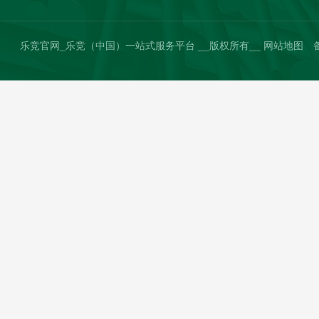
乐竞官网_乐竞（中国）一站式服务平台 __版权所有__
网站地图
备