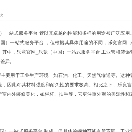
次
）一站式服务平台 管以其卓越的性能和多样的用途被广泛应用
国）一站式服务平台 ，但根据其具体用途的不同，乐竞官网_
。其中，乐竞官网_乐竞（中国）一站式服务平台 工业管和装饰
的差异。
管主要用于工业生产环境，如石油、化工、天然气输送等。这种
境，因此对其材料强度和耐久性的要求极高。相比之下，乐竞官
于室内外装修美化，如栏杆、扶手等，它更注重外观的美观性和
国）一站式服务平台 制成，但具体的钢种可能有所不同。工业