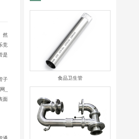
。然
乐竞
管是
食品卫生管
管子
网_
表面
管通