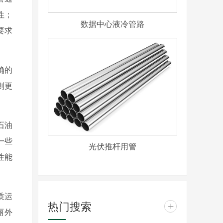
性；
数据中心液冷管路
要求
确的
则更
石油
一些
光伏推杆用管
性能
质运
热门搜索
+
丽外