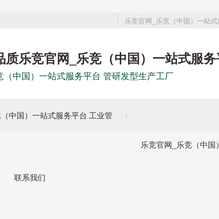
！
乐竞官网_乐竞（中国）一站式
品质乐竞官网_乐竞（中国）一站式服务
竞（中国）一站式服务平台 管研发型生产工厂
竞（中国）一站式服务平台 工业管
乐竞官网_乐竞（中国
联系我们