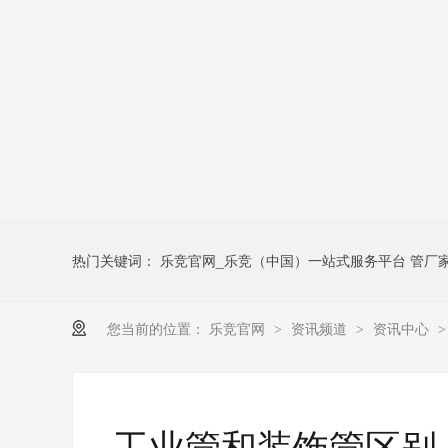
热门关键词：
乐竞官网_乐竞（中国）一站式服务平台 管厂
您当前的位置：
乐竞官网
资讯频道
资讯中心
>
>
乐竞官网_乐竞（中国）一站式服务平台 工业管
工业管和装饰管区别