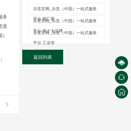
乐竞官网_乐竞（中国）一站式服务
服务
平台 管厂家
乐竞官网_乐竞（中国）一站式服务
还是
平台 管十大品牌
乐竞官网_乐竞（中国）一站式服务
国）
平台 工业管
返回列表
国）