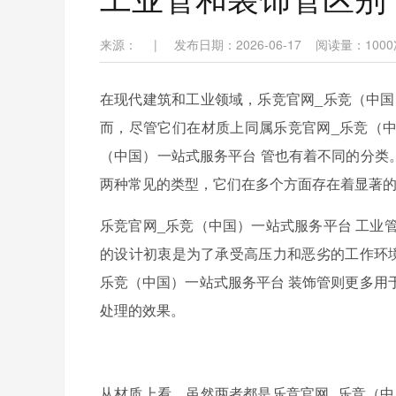
来源：
|
发布日期：2026-06-17
阅读量：
1000
在现代建筑和工业领域，乐竞官网_乐竞（中国
而，尽管它们在材质上同属乐竞官网_乐竞（中
（中国）一站式服务平台 管也有着不同的分类
两种常见的类型，它们在多个方面存在着显著
乐竞官网_乐竞（中国）一站式服务平台 工业
的设计初衷是为了承受高压力和恶劣的工作环
乐竞（中国）一站式服务平台 装饰管则更多用
处理的效果。
从材质上看，虽然两者都是乐竞官网_乐竞（中