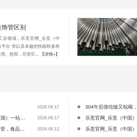
装饰管区别
工业领域，乐竞官网_乐竞（中
务平台 管以其卓越的性能和多样
用。然而，尽管它...
【详情+】
2026.06.17
如何选择新能源电池行业乐竞官网_乐竞（中国）一站式服务平台 管
2026.06.17
304乐竞官网_乐竞（中国）一站式服务平台 管，食品医疗设备首选
2026.06.12