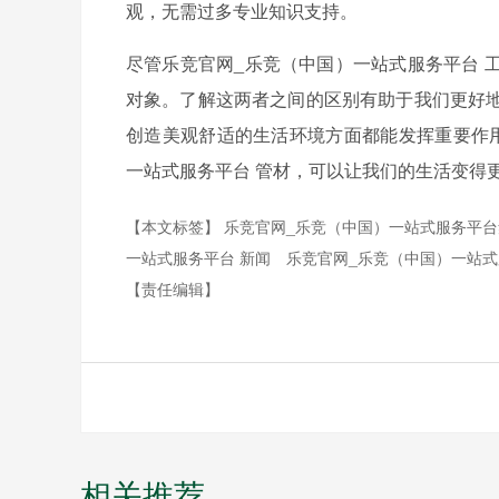
观，无需过多专业知识支持。
尽管乐竞官网_乐竞（中国）一站式服务平台 
对象。了解这两者之间的区别有助于我们更好
创造美观舒适的生活环境方面都能发挥重要作
一站式服务平台 管材，可以让我们的生活变得
【本文标签】
乐竞官网_乐竞（中国）一站式服务平
一站式服务平台 新闻
乐竞官网_乐竞（中国）一站式
【责任编辑】
相关推荐