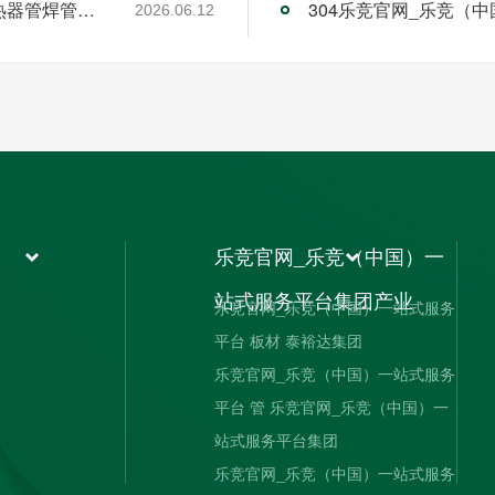
乐竞官网_乐竞（中国）一站式服务平台 换热器管焊管和铜管有什么区别
2026.06.12
乐竞官网_乐竞（中国）一
站式服务平台集团产业
乐竞官网_乐竞（中国）一站式服务
平台 板材 泰裕达集团
乐竞官网_乐竞（中国）一站式服务
平台 管 乐竞官网_乐竞（中国）一
站式服务平台集团
乐竞官网_乐竞（中国）一站式服务