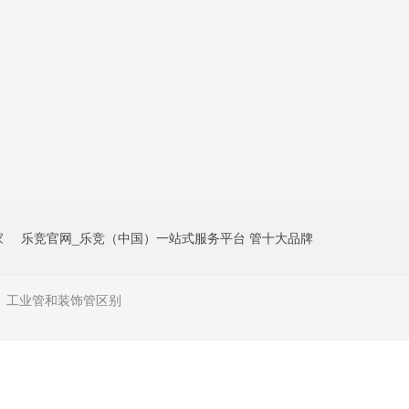
家
乐竞官网_乐竞（中国）一站式服务平台 管十大品牌
工业管和装饰管区别
>