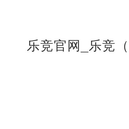
乐竞官网_乐竞