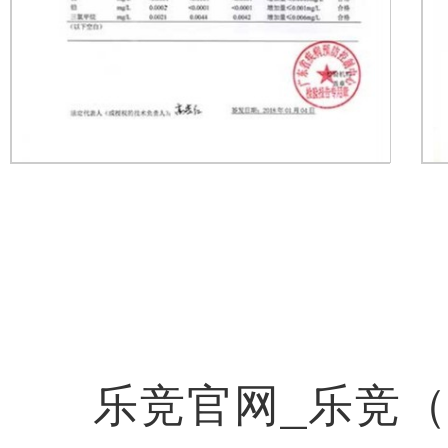
乐竞官网_乐竞