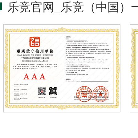
乐竞官网_乐竞（中国）