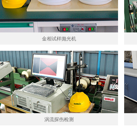
金相试样抛光机
涡流探伤检测