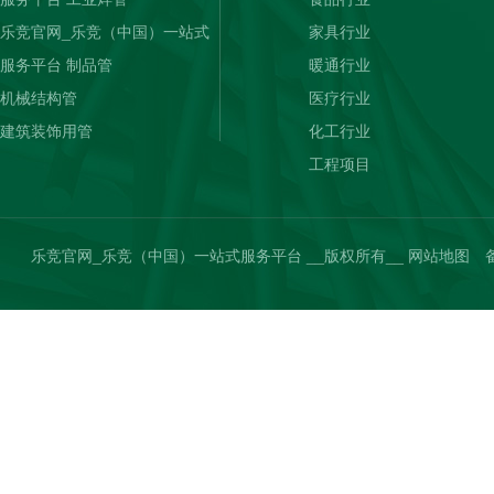
乐竞官网_乐竞（中国）一站式
家具行业
服务平台 制品管
暖通行业
机械结构管
医疗行业
建筑装饰用管
化工行业
工程项目
乐竞官网_乐竞（中国）一站式服务平台 __版权所有__
网站地图
备