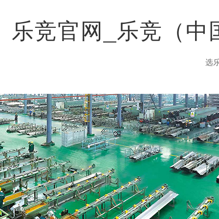
乐竞官网_乐竞（中
选