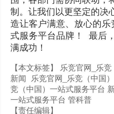
制。让我们以更坚定的决
造让客户满意、放心的乐
式服务平台品牌！ 最后，
满成功！
【本文标签】
乐竞官网_乐
新闻
乐竞官网_乐竞（中国
竞（中国）一站式服务平台 
一站式服务平台 管科普
【责任编辑】