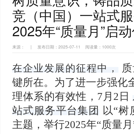
竞（中国）一站式服
2025年“质量月”启
来源：
|
发布日期：2025-07-11
阅读量：
1000
次
在企业发展的征程中，
质
键所在。为了进一步强化
理体系的有效性，7月2日
站式服务平台集团
以“树
主题，举行2025年“质量