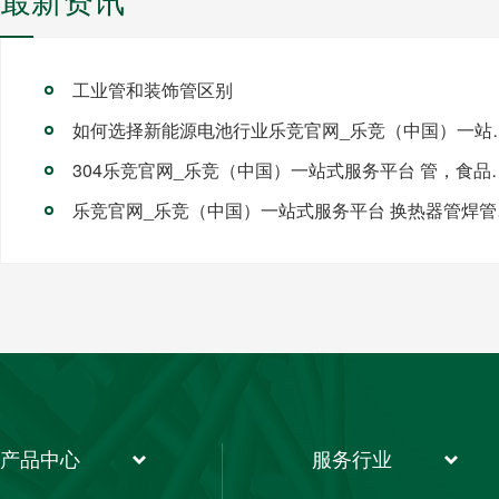
工业管和装饰管区别
如何选择新能源电池行业
304乐竞官网_乐竞（中国）
乐竞官网
产品中心
服务行业