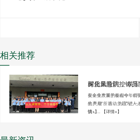
相关推荐
在企业发展的征程中，质
安全生产重于泰山今年6月
的关键所在。为了进一
生产月”，活动主题为“人人
识，...
情+】
【详情+】
最新资讯