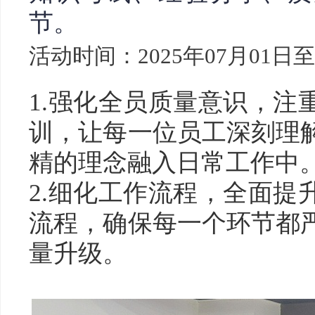
节。
活动时间：2025年07月01日至2
1.强化全员质量意识，注
训，让每一位员工深刻理
精的理念融入日常工作中
2.细化工作流程，全面提
流程，确保每一个环节都
量升级。