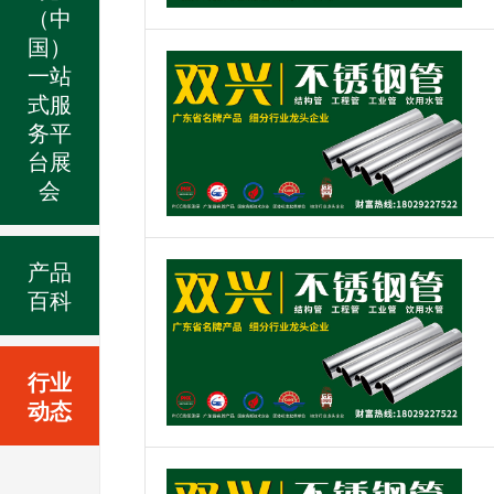
（中
国）
一站
式服
务平
台展
会
产品
百科
行业
动态