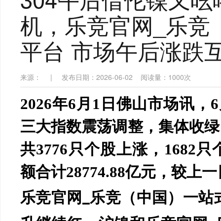
机，乐竞官网_乐竞
平台 市场午后涨跌互现
来源：
|
发布日期：2026-06-02
阅读量：
1000
次
2026年6月1日佛山市场讯
三大指数震荡调整，集体收绿
共3776只个股上涨，168
额合计28774.88亿元，较上一
乐竞官网_乐竞（中国）一站