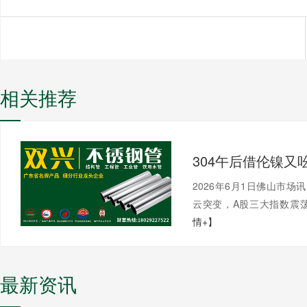
相关推荐
2026年6月1日佛山市场
云突变，A股三大指数震荡
情+】
最新资讯