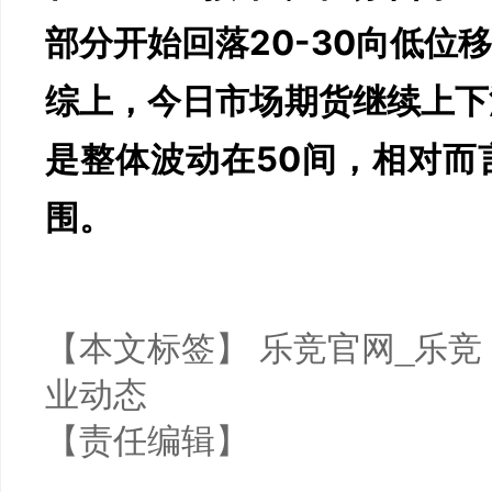
部分开始回落20-30向低位
综上，今日市场期货继续上下
是整体波动在50间，相对而
围。
【本文标签】
乐竞官网_乐竞
业动态
【责任编辑】