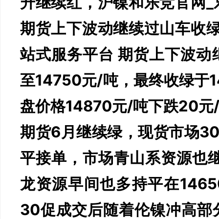
升继续红，沪镍和乐竞官网_
期货上下波动继续过山车收绿
站式服务平台 期货上下波动
至14750元/吨，最终收绿于
盘价格14870元/吨下跌20元
期货6月继续绿，现货市场3
平接单，市场青山系资源也继
龙资源早间也多持平在1465
30促成交后随着伦镍冲高部