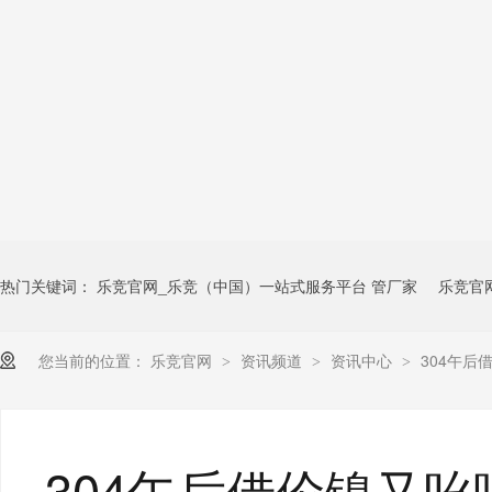
热门关键词：
乐竞官网_乐竞（中国）一站式服务平台 管厂家
乐竞官
您当前的位置：
乐竞官网
资讯频道
资讯中心
304午后
>
>
>
乐竞官网_乐竞（中国）一站式服务平台 工业管
304午后借伦镍又吆