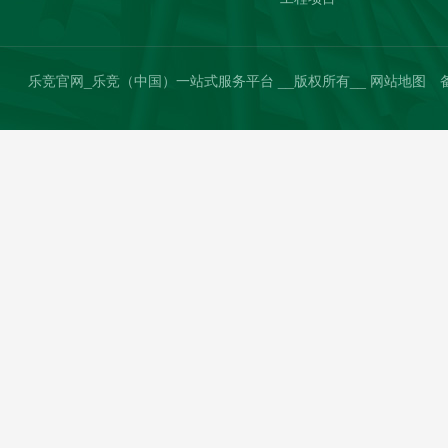
乐竞官网_乐竞（中国）一站式服务平台 __版权所有__
网站地图
备