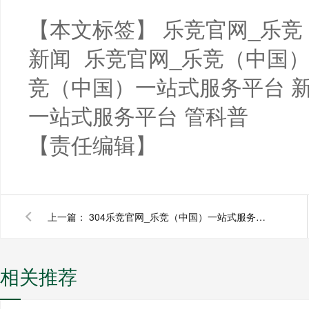
【本文标签】
乐竞官网_乐
新闻
乐竞官网_乐竞（中国
竞（中国）一站式服务平台 
一站式服务平台 管科普
【责任编辑】
上一篇：
304乐竞官网_乐竞（中国）一站式服务平台 管食品与装饰管大不同！
相关推荐