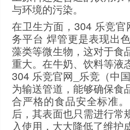
与环境的污染。
在卫生方面，
304 乐竞
务平台 焊管更是表现出
藻类等微生物，这对于食
重大。在牛奶、饮料等液
304 乐竞官网_乐竞（中
为输送管道，能够确保食
合严格的食品安全标准。
后，其表面也只需进行常
入使用，大大降低了维护