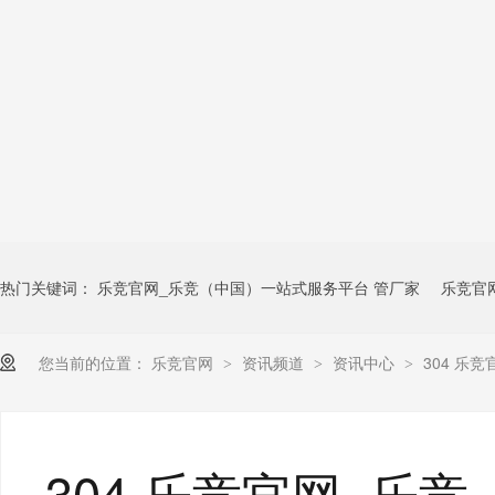
热门关键词：
乐竞官网_乐竞（中国）一站式服务平台 管厂家
乐竞官
您当前的位置：
乐竞官网
资讯频道
资讯中心
304 乐
>
>
>
乐竞官网_乐竞（中国）一站式服务平台 工业管
304 乐竞官网_乐