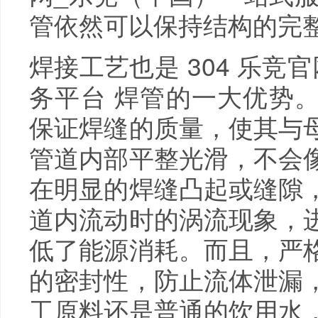
管依然可以保持结构的完
焊接工艺也是
304 乐
务平台 焊管的一大优势
保证焊缝的质量，使其与
管道内部平整光滑，不会
在明显的焊缝凸起或缝隙
道内流动时的涡流现象，
低了能源消耗。而且，严
的密封性，防止流体泄漏
工原料还是普通的饮用水