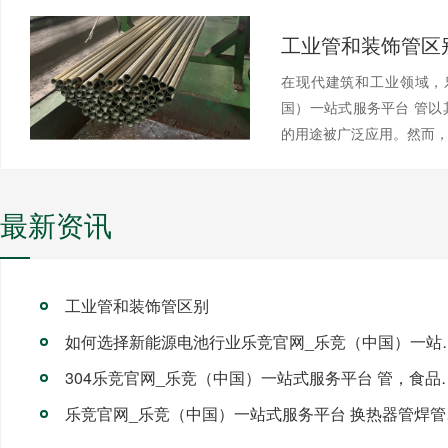
工业管和装饰管区
在现代建筑和工业领域，
国）一站式服务平台 管以
的用途被广泛应用。然而，尽
最新资讯
工业管和装饰管区别
如何选择新能源电池行业
304乐竞官网_乐竞（中国）
乐竞官网