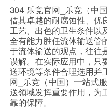
304 乐竞官网_乐竞（中
借其卓越的耐腐蚀性、优
工艺、出色的卫生条件以
全有能力胜任流体输送管
于流体输送的观点，往往
误解。在实际应用中，只
送环境等条件合理选用并正
网_乐竞（中国）一站式服
送领域发挥重要作用，为
靠的保障。