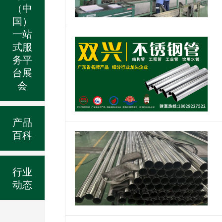
（中
国）
一站
式服
务平
台展
会
产品
百科
行业
动态