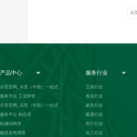
乐
产品中心
服务行业
乐竞官网_乐竞（中国）一站式
卫浴行业
服务平台 工业焊管
食品行业
乐竞官网_乐竞（中国）一站式
家具行业
服务平台 制品管
暖通行业
机械结构管
医疗行业
建筑装饰用管
化工行业