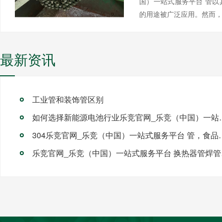
国）一站式服务平台 管以
的用途被广泛应用。然而，尽
最新资讯
工业管和装饰管区别
如何选择新能源电池行业
304乐竞官网_乐竞（中国）
乐竞官网