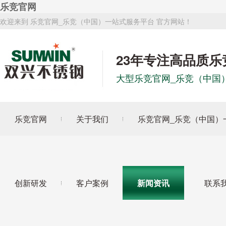
乐竞官网
欢迎来到 乐竞官网_乐竞（中国）一站式服务平台 官方网站！
23年专注高品质乐
大型乐竞官网_乐竞（中国
乐竞官网
关于我们
乐竞官网_乐竞（中国）
创新研发
客户案例
新闻资讯
联系