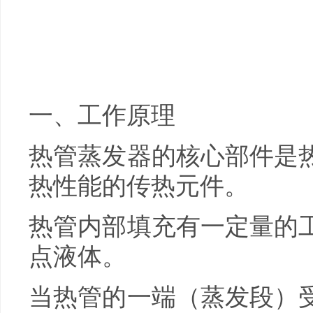
一、工作原理
热管蒸发器的核心部件是
热性能的传热元件。
热管内部填充有一定量的
点液体。
当热管的一端（蒸发段）