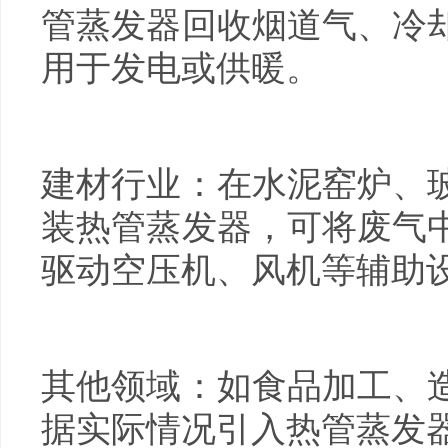
管蒸发器回收烟道气、冷
用于发电或供暖。
建材行业：在水泥窑炉、
装热管蒸发器，可将废气
驱动空压机、风机等辅助
其他领域：如食品加工、
据实际情况引入热管蒸发