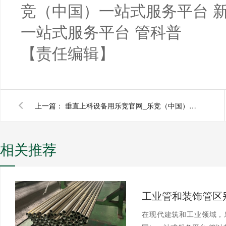
竞（中国）一站式服务平台 
一站式服务平台 管科普
【责任编辑】
上一篇：
垂直上料设备用乐竞官网_乐竞（中国）一站式服务平台 焊管
相关推荐
工业管和装饰管区
在现代建筑和工业领域，