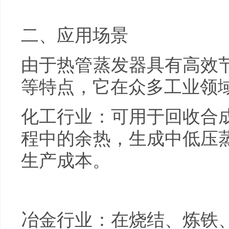
二、应用场景
由于热管蒸发器具有高效
等特点，它在众多工业领
化工行业：可用于回收合
程中的余热，生成中低压
生产成本。
冶金行业：在烧结、炼铁