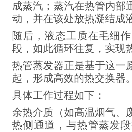
成蒸汽；蒸汽在热管内部
动，并在该处放热凝结成
随后，液态工质在毛细作
段，如此循环往复，实现
热管蒸发器正是基于这一
起，形成高效的热交换器
具体工作过程如下：
余热介质（如高温烟气、
热侧通道，与热管蒸发段