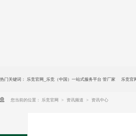
热门关键词：
乐竞官网_乐竞（中国）一站式服务平台 管厂家
乐竞官
您当前的位置：
乐竞官网
资讯频道
资讯中心
>
>
乐竞官网_乐竞（中国）一站式服务平台 工业管