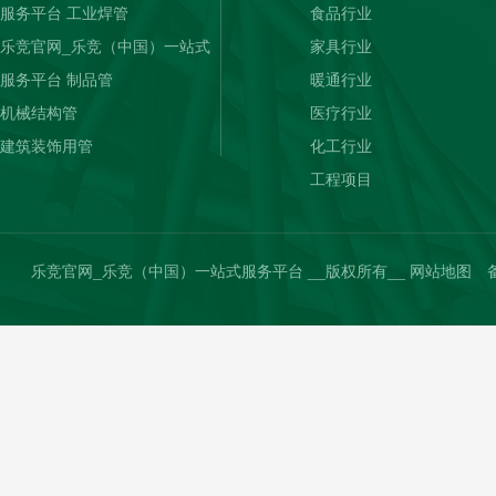
服务平台 工业焊管
食品行业
乐竞官网_乐竞（中国）一站式
家具行业
服务平台 制品管
暖通行业
机械结构管
医疗行业
建筑装饰用管
化工行业
工程项目
乐竞官网_乐竞（中国）一站式服务平台 __版权所有__
网站地图
备