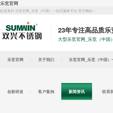
乐竞官网
欢迎来到 乐竞官网_乐竞（中国）一站式服务平台 官方网站！
23年专注高品质乐
大型乐竞官网_乐竞（中国
乐竞官网
关于我们
乐竞官网_乐竞（中国）
创新研发
客户案例
新闻资讯
联系