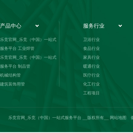
产品中心
服务行业
乐竞官网_乐竞（中国）一站式
卫浴行业
服务平台 工业焊管
食品行业
乐竞官网_乐竞（中国）一站式
家具行业
服务平台 制品管
暖通行业
机械结构管
医疗行业
建筑装饰用管
化工行业
工程项目
乐竞官网_乐竞（中国）一站式服务平台 __版权所有__
网站地图
备