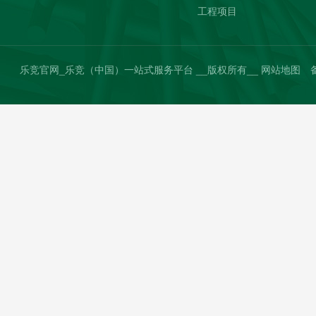
工程项目
乐竞官网_乐竞（中国）一站式服务平台 __版权所有__
网站地图
备