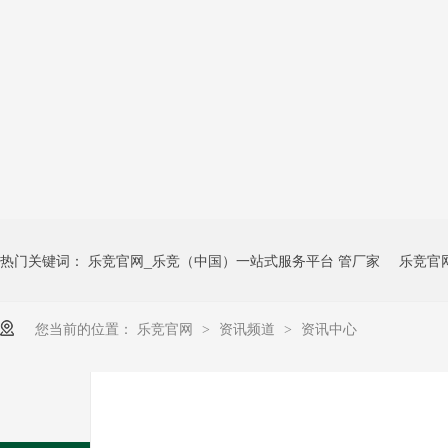
热门关键词：
乐竞官网_乐竞（中国）一站式服务平台 管厂家
乐竞官
您当前的位置：
乐竞官网
资讯频道
资讯中心
>
>
乐竞官网_乐竞（中国）一站式服务平台 工业管