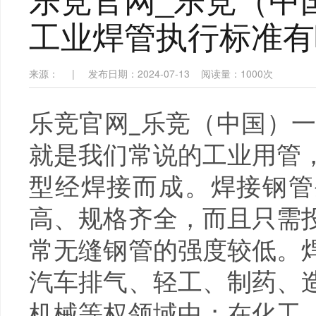
工业焊管执行标准有
来源：
|
发布日期：2024-07-13
阅读量：
1000
次
乐竞官网_乐竞（中国）一
就是我们常说的工业用管
型经焊接而成。焊接钢管
高、规格齐全，而且只需
常无缝钢管的强度较低。
汽车排气、轻工、制药、
机械等权领域中；在化工