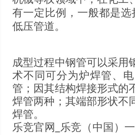
有一定比例，一般都是选
低压管道。