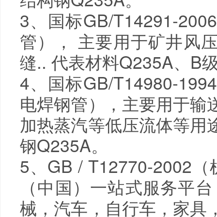
焊管。
乐竞官网_乐竞（中国）一
行标准有哪些？焊管因其
下六大标准：
1、GB / T3091-19
主要用于一般输送水更低
油和取暖热水或蒸汽管
Q235A为代表。
2、GB/T3092-199
焊接钢管）。主要可以用