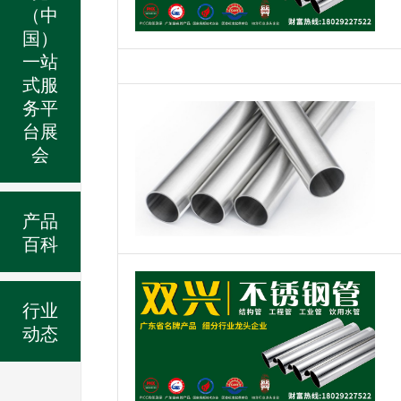
（中
国）
一站
式服
务平
台展
会
产品
百科
行业
动态