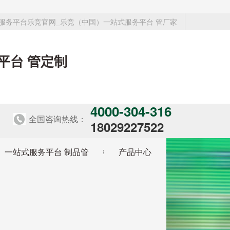
服务平台乐竞官网_乐竞（中国）一站式服务平台 管厂家
平台 管定制
4000-304-316
全国咨询热线：
18029227522
）一站式服务平台 制品管
产品中心