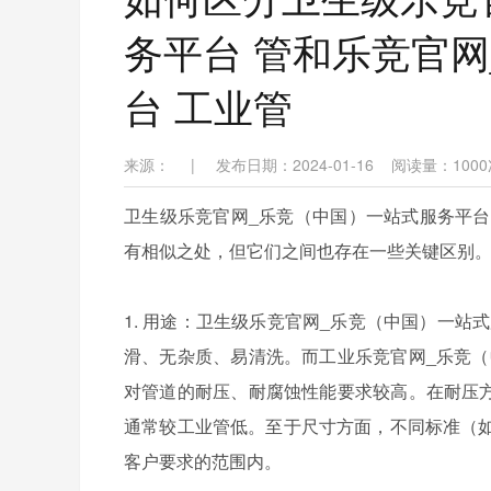
务平台 管和乐竞官
台 工业管
来源：
|
发布日期：2024-01-16
阅读量：
1000
卫生级乐竞官网_乐竞（中国）一站式服务平台
有相似之处，但它们之间也存在一些关键区别
1. 用途：卫生级乐竞官网_乐竞（中国）一
滑、无杂质、易清洗。而工业乐竞官网_乐竞（
对管道的耐压、耐腐蚀性能要求较高。在耐压方
通常较工业管低。至于尺寸方面，不同标准（如
客户要求的范围内。