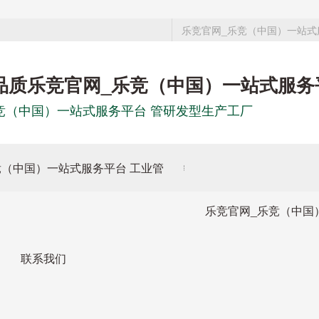
！
乐竞官网_乐竞（中国）一站式
品质乐竞官网_乐竞（中国）一站式服务
竞（中国）一站式服务平台 管研发型生产工厂
竞（中国）一站式服务平台 工业管
乐竞官网_乐竞（中国
联系我们