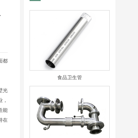
平
面都
食品卫生管
壁光
业，
性能
持在