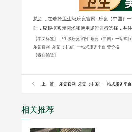
总之，在选择卫生级乐竞官网_乐竞（中国）一
时，应根据实际需求和使用场景进行选择，并
【本文标签】
卫生级乐竞官网_乐竞（中国）一站式服
乐竞官网_乐竞（中国）一站式服务平台 管价格
【责任编辑】
上一篇：
乐竞官
相关推荐