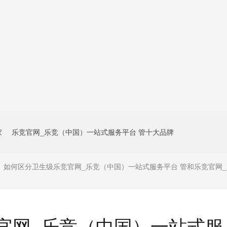
家
乐竞官网_乐竞（中国）一站式服务平台 管十大品牌
如何区分卫生级乐竞官网_乐竞（中国）一站式服务平台 管和乐竞官网_
>
官网_乐竞（中国）一站式服