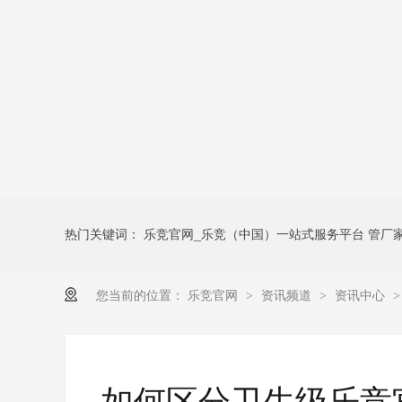
热门关键词：
乐竞官网_乐竞（中国）一站式服务平台 管厂
您当前的位置：
乐竞官网
资讯频道
资讯中心
>
>
乐竞官网_乐竞（中国）一站式服务平台 工业管
如何区分卫生级乐竞