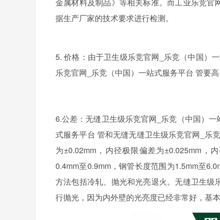
金属材料及制品》等相关标准。而工业乐竞官网
据生产厂家的技术要求进行检测。
5. 价格：由于卫生级乐竞官网_乐竞（中国
乐竞官网_乐竞（中国）一站式服务平台 管要高
6.公差：无缝卫生级乐竞官网_乐竞（中国）
式服务平台 管和无缝无缝卫生级乐竞官网_乐
为±0.02mm，内径极限偏差为±0.025mm
0.4mm至0.9mm，钢管长度范围为1.5mm
方法包括冷轧、抛光和光亮退火。无缝卫生级乐
行抛光，因为内外壁的光亮度已经非常好，基本小