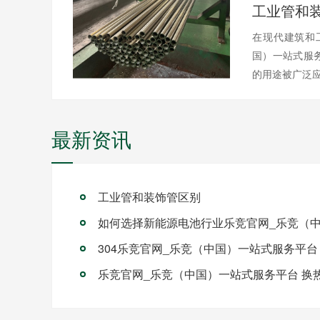
工业管和
在现代建筑和
国）一站式服
的用途被广泛应
最新资讯
工业管和装饰管区别