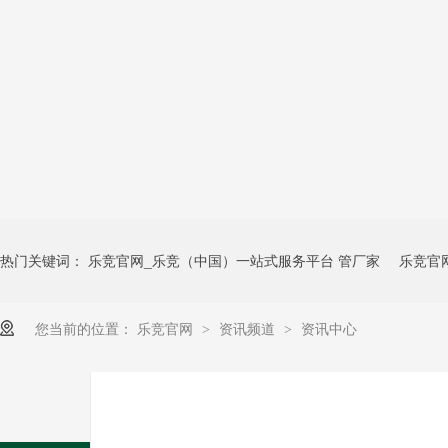
热门关键词：
乐竞官网_乐竞（中国）一站式服务平台 管厂家
乐竞官
您当前的位置：
乐竞官网
资讯频道
资讯中心
>
>
乐竞官网_乐竞（中国）一站式服务平台 工业管