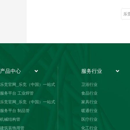
乐
产品中心
服务行业
乐竞官网_乐竞（中国）一站式
卫浴行业
服务平台 工业焊管
食品行业
乐竞官网_乐竞（中国）一站式
家具行业
服务平台 制品管
暖通行业
机械结构管
医疗行业
建筑装饰用管
化工行业