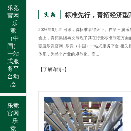
乐竞
官网
头 条
_乐
竞
2026年6月21日讯，得标准者得天下。在第三届
（中
会上，青拓集团再次展现了其在行业标准制定方面
国）
强度乐竞官网_乐竞（中国）一站式服务平台 相关
一站
体系，为整个产业的规范化、高...
式服
务平
【了解详情+】
台动
态
乐竞
官网
_乐
竞