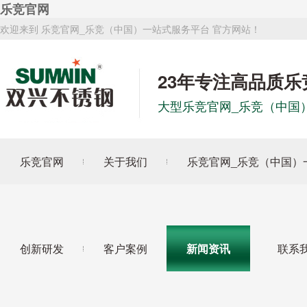
乐竞官网
欢迎来到 乐竞官网_乐竞（中国）一站式服务平台 官方网站！
23年专注高品质乐
大型乐竞官网_乐竞（中国
乐竞官网
关于我们
乐竞官网_乐竞（中国）
创新研发
客户案例
新闻资讯
联系