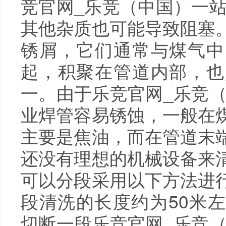
竞官网_乐竞（中国）一站
其他杂质也可能导致阻塞
锈屑，它们通常与煤气中
起，积聚在管道内部，也
一。由于乐竞官网_乐竞（
业焊管容易锈蚀，一般在
主要是焦油，而在管道末
还没有理想的机械设备来
可以分段采用以下方法进
段清洗的长度约为50米
切断一段乐竞官网_乐竞（