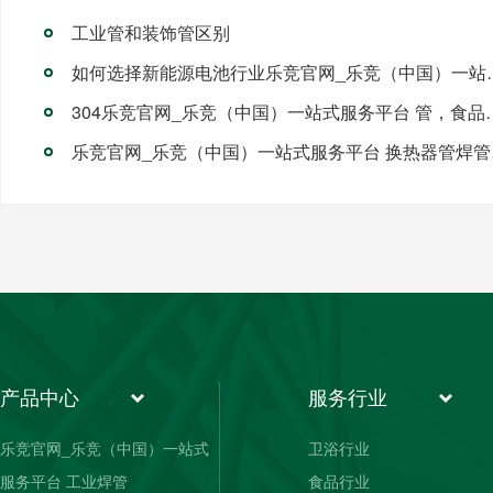
工业管和装饰管区别
如何选择新能源电池行业
304乐竞官网_乐竞（中国）
乐竞官网
产品中心
服务行业
乐竞官网_乐竞（中国）一站式
卫浴行业
服务平台 工业焊管
食品行业