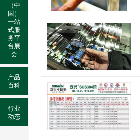
（中
国）
一站
式服
务平
台展
会
产品
百科
行业
动态