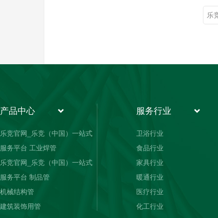
乐
产品中心
服务行业
乐竞官网_乐竞（中国）一站式
卫浴行业
服务平台 工业焊管
食品行业
乐竞官网_乐竞（中国）一站式
家具行业
服务平台 制品管
暖通行业
机械结构管
医疗行业
建筑装饰用管
化工行业