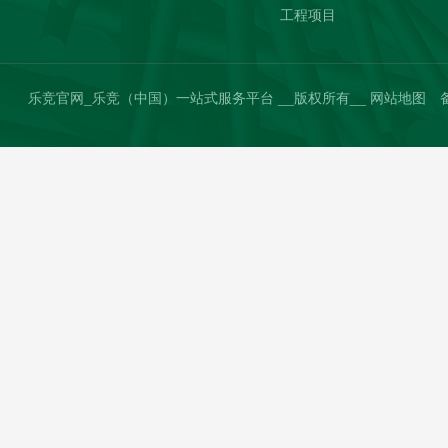
工程项目
乐竞官网_乐竞（中国）一站式服务平台 __版权所有__
网站地图
备