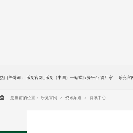
热门关键词：
乐竞官网_乐竞（中国）一站式服务平台 管厂家
乐竞官
您当前的位置：
乐竞官网
资讯频道
资讯中心
>
>
乐竞官网_乐竞（中国）一站式服务平台 工业管