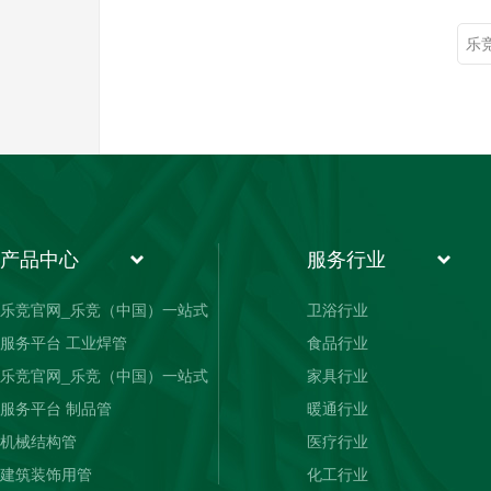
乐
产品中心
服务行业
乐竞官网_乐竞（中国）一站式
卫浴行业
服务平台 工业焊管
食品行业
乐竞官网_乐竞（中国）一站式
家具行业
服务平台 制品管
暖通行业
机械结构管
医疗行业
建筑装饰用管
化工行业