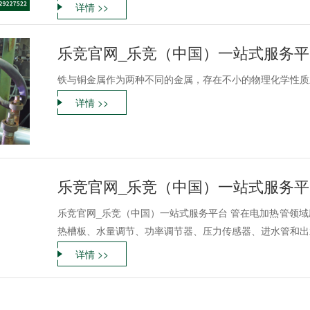
详情 >>
铁与铜金属作为两种不同的金属，存在不小的物理化学性质
详情 >>
乐竞官网_乐竞（中国）一站式服务平
乐竞官网_乐竞（中国）一站式服务平台 管在电加热管领
热槽板、水量调节、功率调节器、压力传感器、进水管和出
详情 >>