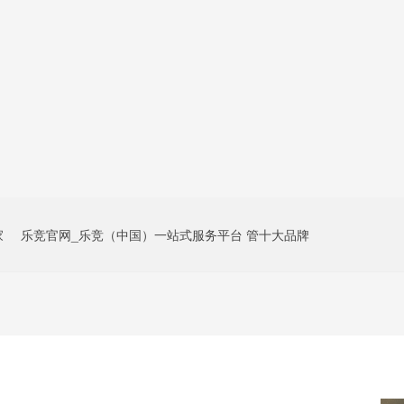
家
乐竞官网_乐竞（中国）一站式服务平台 管十大品牌