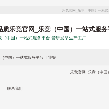
！
乐竞官网_乐竞（中国）一站式
品质乐竞官网_乐竞（中国）一站式服务
竞（中国）一站式服务平台 管研发型生产工厂
竞（中国）一站式服务平台 工业管
乐竞官网_乐竞（中国
联系我们