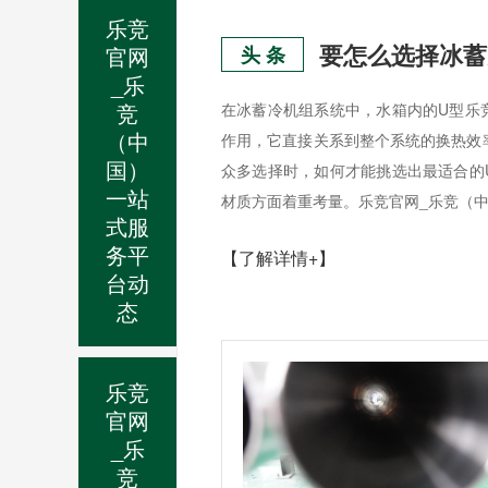
乐竞
官网
头 条
_乐
竞
在冰蓄冷机组系统中，水箱内的U型乐
（中
作用，它直接关系到整个系统的换热效
国）
众多选择时，如何才能挑选出最适合的
一站
材质方面着重考量。乐竞官网_乐竞（中国
式服
务平
【了解详情+】
台动
态
乐竞
官网
_乐
竞