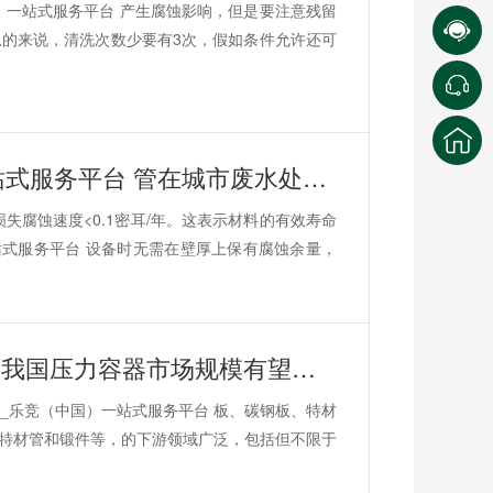
）一站式服务平台 产生腐蚀影响，但是要注意残留
的来说，清洗次数少要有3次，假如条件允许还可
304与316乐竞官网_乐竞（中国）一站式服务平台 管在城市废水处理中的优势
损失腐蚀速度<0.1密耳/年。这表示材料的有效寿命
站式服务平台 设备时无需在壁厚上保有腐蚀余量，
2023年中国压力容器行业分析,2022年我国压力容器市场规模有望突破2200亿元
_乐竞（中国）一站式服务平台 板、碳钢板、特材
、特材管和锻件等，的下游领域广泛，包括但不限于