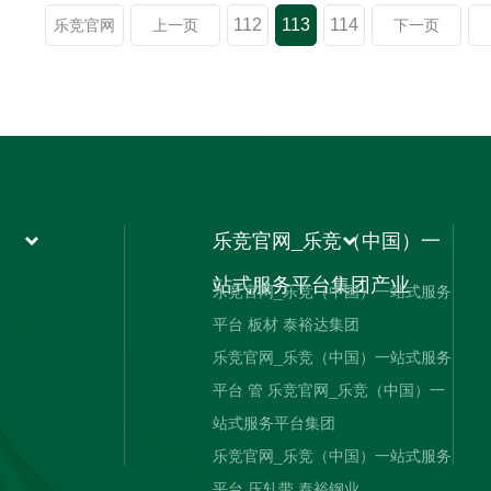
112
113
114
乐竞官网
上一页
下一页
乐竞官网_乐竞（中国）一
站式服务平台集团产业
乐竞官网_乐竞（中国）一站式服务
平台 板材 泰裕达集团
乐竞官网_乐竞（中国）一站式服务
平台 管 乐竞官网_乐竞（中国）一
站式服务平台集团
乐竞官网_乐竞（中国）一站式服务
平台 压轧带 泰裕钢业