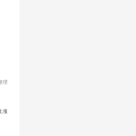
整理
上涨