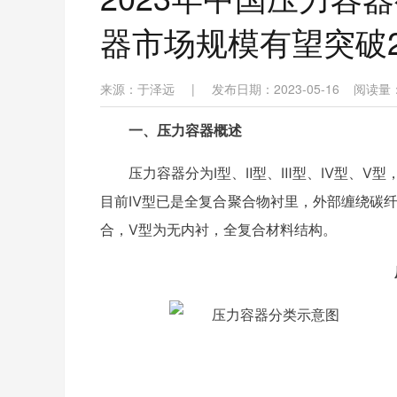
器市场规模有望突破2
来源：于泽远
|
发布日期：2023-05-16
阅读量
一、压力容器概述
压力容器分为Ⅰ型、Ⅱ型、Ⅲ型、Ⅳ型、Ⅴ
目前Ⅳ型已是全复合聚合物衬里，外部缠绕碳纤
合，Ⅴ型为无内衬，全复合材料结构。