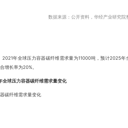
数据来源：公开资料，华经产业研究院
021年全球压力容器碳纤维需求量为11000吨，预计2025年
合增长率为20%。
025年全球压力容器碳纤维需求量变化