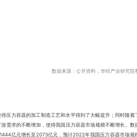
数据来源：公开资料，华经产业研究院
使得压力容器的加工制造工艺和水平得到了大幅提升；同时随着
下游需求的不断增加，使得我国压力容器市场规模不断增长。数
1444亿元增长至2073亿元，预计2022年我国压力容器市场规