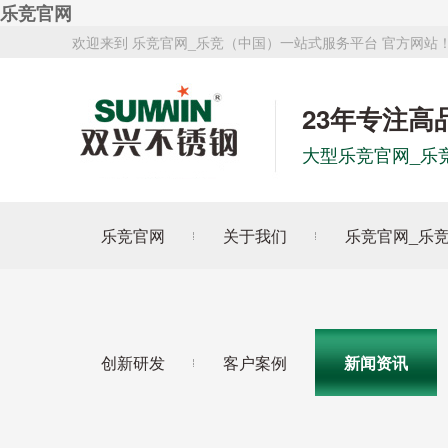
乐竞官网
欢迎来到 乐竞官网_乐竞（中国）一站式服务平台 官方网站
23年专注高
大型乐竞官网_乐
乐竞官网
关于我们
乐竞官网_乐
创新研发
客户案例
新闻资讯