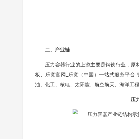
二、产业链
压力容器行业的上游主要是钢铁行业，原材
板、乐竞官网_乐竞（中国）一站式服务平台
油、化工、核电、太阳能、航空航天、海洋工
压