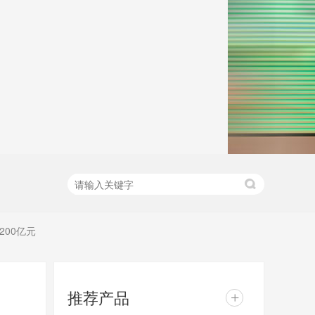
200亿元
推荐产品
+