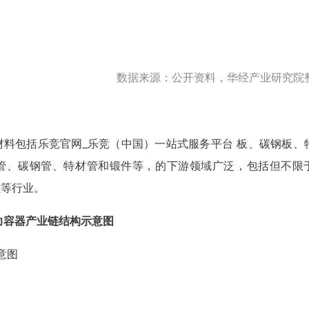
数据来源：公开资料，华经产业研究院
料包括乐竞官网_乐竞（中国）一站式服务平台 板、碳钢板、
 管、碳钢管、特材管和锻件等，的下游领域广泛，包括但不限
程等行业。
力容器产业链结构示意图