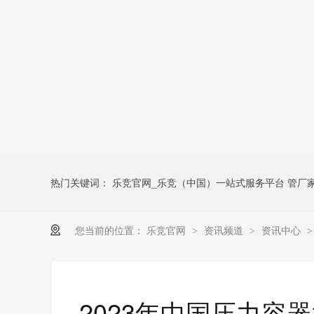
热门关键词：
乐竞官网_乐竞（中国）一站式服务平台 管厂
您当前的位置：
乐竞官网
资讯频道
资讯中心
>
>
乐竞官网_乐竞（中国）一站式服务平台 工业管
2023年中国压力容器