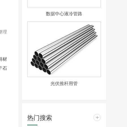
数据中心液冷管路
整理
特材
于石
光伏推杆用管
热门搜索
+