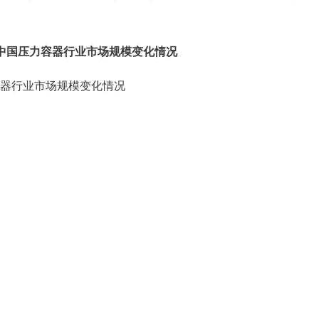
2年中国压力容器行业市场规模变化情况