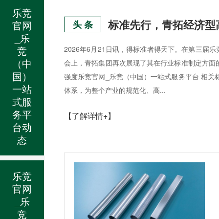
乐竞
官网
头 条
_乐
竞
2026年6月21日讯，得标准者得天下。在第三届
（中
会上，青拓集团再次展现了其在行业标准制定方面
国）
强度乐竞官网_乐竞（中国）一站式服务平台 相关
一站
体系，为整个产业的规范化、高...
式服
务平
【了解详情+】
台动
态
乐竞
官网
_乐
竞