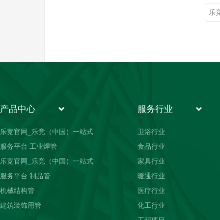
乐
产品中心
服务行业
乐竞官网_乐竞（中国）一站式
卫浴行业
服务平台 工业焊管
食品行业
乐竞官网_乐竞（中国）一站式
家具行业
服务平台 制品管
暖通行业
机械结构管
医疗行业
建筑装饰用管
化工行业
工程项目