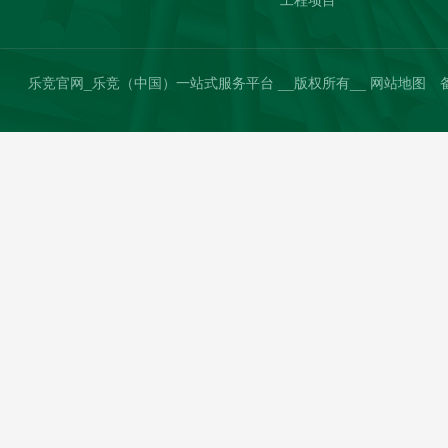
乐竞官网_乐竞（中国）一站式服务平台 __版权所有__
网站地图
备