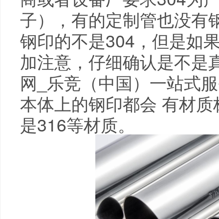
子），有的定制管也没有钢
钢印的不是304，但是如
加注意，仔细确认是不是真
网_乐竞（中国）一站式服
本体上的钢印都会 有材质标
是316等材质。