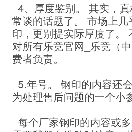
4、厚度鉴别。 其实，
常谈的话题了。 市场上几
印，更别提实际厚度了。 
对所有乐竞官网_乐竞（中
费者负责。
5.年号。 钢印的内容还
为处理售后问题的一个小
每个厂家钢印的内容或多