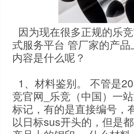
因为现在很多正规的乐竞
式服务平台 管厂家的产品
内容是什么呢？
1、材料鉴别。 不管是20
竞官网_乐竞（中国）一站
标记，有的是直接编号，
以日标sus开头的，但是