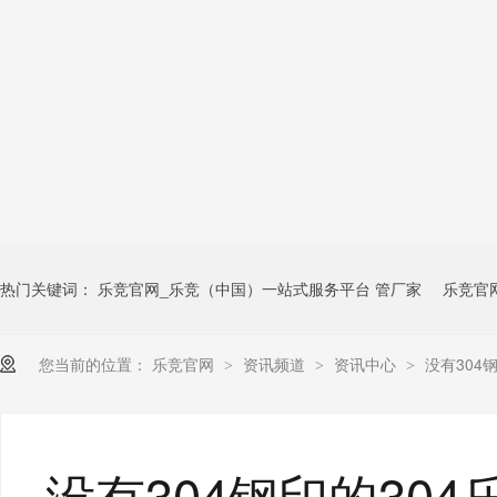
热门关键词：
乐竞官网_乐竞（中国）一站式服务平台 管厂家
乐竞官
您当前的位置：
乐竞官网
资讯频道
资讯中心
没有304
>
>
>
乐竞官网_乐竞（中国）一站式服务平台 工业管
没有304钢印的30