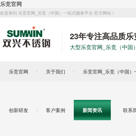
乐竞官网
欢迎来到 乐竞官网_乐竞（中国）一站式服务平台 官方网站！
23年专注高品质乐
大型乐竞官网_乐竞（中国
乐竞官网
关于我们
乐竞官网_乐竞（中国）
创新研发
客户案例
新闻资讯
联系