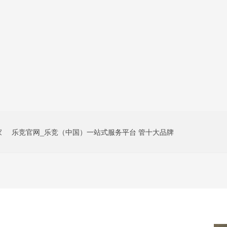
家
乐竞官网_乐竞（中国）一站式服务平台 管十大品牌