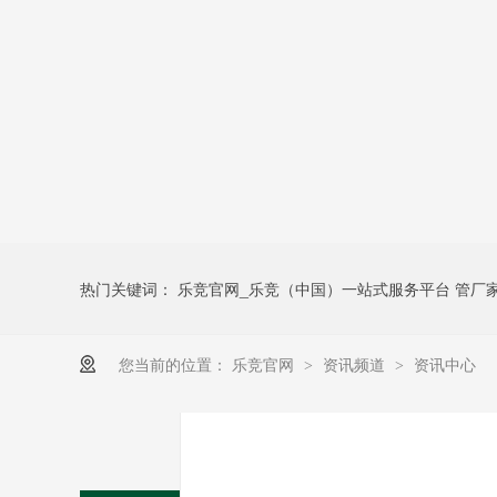
热门关键词：
乐竞官网_乐竞（中国）一站式服务平台 管厂
您当前的位置：
乐竞官网
资讯频道
资讯中心
>
>
乐竞官网_乐竞（中国）一站式服务平台 工业管