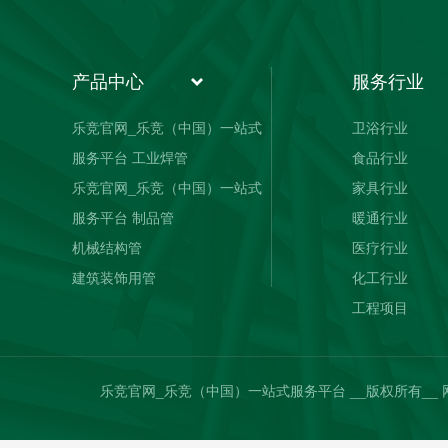
产品中心
服务行业
乐竞官网_乐竞（中国）一站式
卫浴行业
服务平台 工业焊管
食品行业
乐竞官网_乐竞（中国）一站式
家具行业
服务平台 制品管
暖通行业
机械结构管
医疗行业
建筑装饰用管
化工行业
工程项目
乐竞官网_乐竞（中国）一站式服务平台 __版权所有__