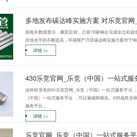
据相关数据显示，截至目前，已有70家钢企完成全过程超
排放水平的不断提高，环保限产乃至碳达峰实施方案对于钢铁
详情 >>
430乐竞官网_乐竞（中国）一站式服
这种材质有的叫乐竞官网_乐竞（中国）一站式服务平台 ，
（中国）一站式服务平台 ，可以被磁铁吸住。430虽然含
服务平台 。
详情 >>
乐竞官网_乐竞（中国）一站式服务平