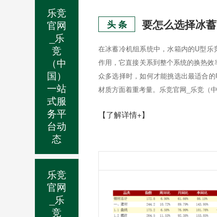
乐竞
官网
头 条
_乐
竞
在冰蓄冷机组系统中，水箱内的U型乐
（中
作用，它直接关系到整个系统的换热效
国）
众多选择时，如何才能挑选出最适合的
一站
材质方面着重考量。乐竞官网_乐竞（中国
式服
务平
【了解详情+】
台动
态
乐竞
官网
_乐
竞