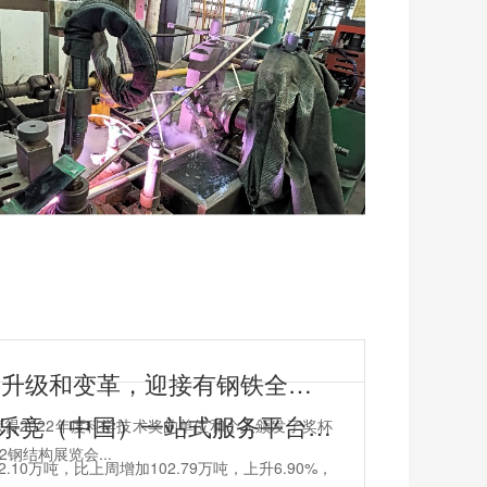
何文波：推动钢铁-钢结构-建筑产业链升级和变革，迎接有钢铁全面支撑的建筑产业新时代
钢铁钢材库存持续“八连升” 乐竞官网_乐竞（中国）一站式服务平台 管板材均大幅缓升
得2022年度科学技术奖的单位和个人颁发了奖杯
钢结构展览会...
.10万吨，比上周增加102.79万吨，上升6.90%，