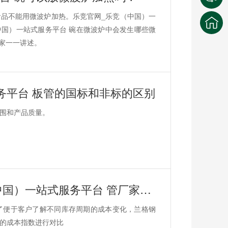
品不能用微波炉加热。乐竞官网_乐竞（中国）一
中国）一站式服务平台 碗在微波炉中会发生哪些微
家一一讲述。
服务平台 板管的国标和非标的区别
围和产品质量。
高成本博弈弱复苏,乐竞官网_乐竞（中国）一站式服务平台 管厂家能否摆脱亏损？
了便于客户了解不同库存周期的成本变化，兰格钢
的成本指数进行对比