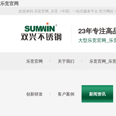
乐竞官网
欢迎来到 乐竞官网_乐竞（中国）一站式服务平台 官方网站
23年专注高
大型乐竞官网_乐
乐竞官网
关于我们
乐竞官网_乐
创新研发
客户案例
新闻资讯