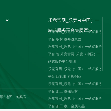
乐竞官网_乐竞（中国）一
站式服务平台集团产业
乐竞官网_乐竞（中国）一站式服务
平台 板材 泰裕达集团
乐竞官网_乐竞（中国）一站式服务
平台 管 乐竞官网_乐竞（中国）一
站式服务平台集团
乐竞官网_乐竞（中国）一站式服务
平台 压轧带 泰裕钢业
乐竞官网_乐竞（中国）一站式服务
平台 加工 泰铭新材
网站地图
备案号：
乐竞官网_乐竞（中国）一站式服务
平台 加工 泰广金属制品