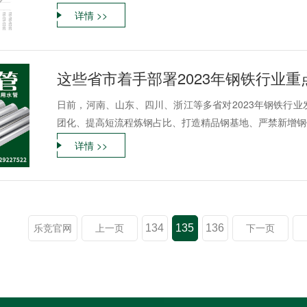
详情 >>
这些省市着手部署2023年钢铁行业重
日前，河南、山东、四川、浙江等多省对2023年钢铁行
团化、提高短流程炼钢占比、打造精品钢基地、严禁新增钢
详情 >>
134
135
136
乐竞官网
上一页
下一页