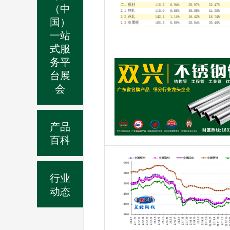
（中
国）
一站
式服
务平
台展
会
产品
百科
行业
动态