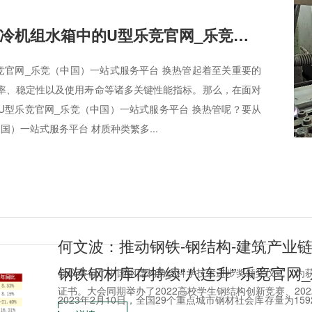
要怎么选择冰蓄冷机组水箱中的U型乐竞官网_乐竞（中国）一站式服务平台 换热管
竞官网_乐竞（中国）一站式服务平台 换热管起着至关重要的
率、稳定性以及使用寿命等诸多关键性能指标。那么，在面对
U型乐竞官网_乐竞（中国）一站式服务平台 换热管呢？要从
）一站式服务平台 材质种类繁多...
会议举行了中国钢结构协会科学技术进步奖颁奖仪式，为获
证书。大会同期举办了2022高校学生钢结构创新竞赛、2022
2023年2月10日，全国29个重点城市钢材社会库存量为1592