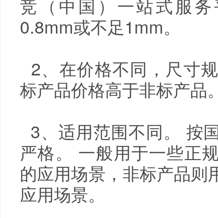
竞（中国）一站式服务
0.8mm或不足1mm。
2、在价格不同，尺寸规
标产品价格高于非标产品
3、适用范围不同。 按
严格。 一般用于一些正
的应用场景，非标产品则
应用场景。