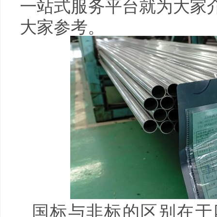
一站式服务平台就为大家
大家参考。
国标与非标的区别在于