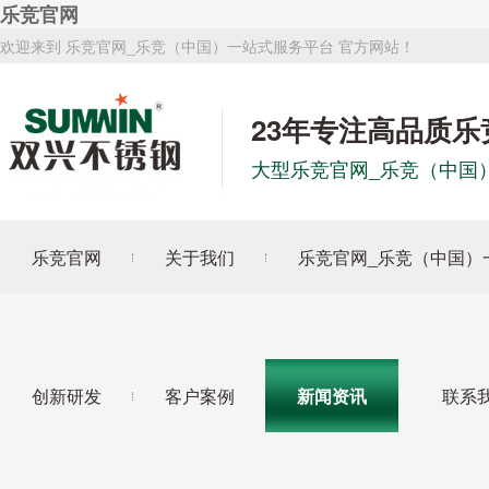
乐竞官网
欢迎来到 乐竞官网_乐竞（中国）一站式服务平台 官方网站！
23年专注高品质乐
大型乐竞官网_乐竞（中国
乐竞官网
关于我们
乐竞官网_乐竞（中国）
创新研发
客户案例
新闻资讯
联系