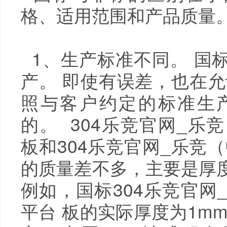
格、适用范围和产品质量
1、生产标准不同。 国
产。 即使有误差，也在允
照与客户约定的标准生
的。 304乐竞官网_乐
板和304乐竞官网_乐竞
的质量差不多，主要是厚
例如，国标304乐竞官网
平台 板的实际厚度为1mm