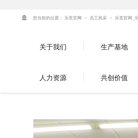
您当前的位置：
乐竞官网
员工风采
乐竞官网_
>
>
乐竞官网_乐竞（中国）一站式服务平台 管厂
关于我们
生产基地
人力资源
共创价值