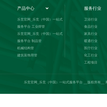
产品中心
服务行业
乐竞官网_乐竞（中国）一站式
卫浴行业
服务平台 工业焊管
食品行业
乐竞官网_乐竞（中国）一站式
家具行业
服务平台 制品管
暖通行业
机械结构管
医疗行业
建筑装饰用管
化工行业
工程项目
乐竞官网_乐竞（中国）一站式服务平台 __版权所有__