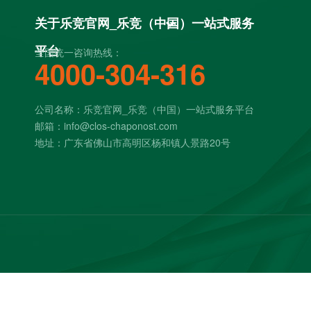
关于乐竞官网_乐竞（中国）一站式服务
平台
全国统一咨询热线：
4000-304-316
公司名称：乐竞官网_乐竞（中国）一站式服务平台
邮箱：info@clos-chaponost.com
地址：广东省佛山市高明区杨和镇人景路20号