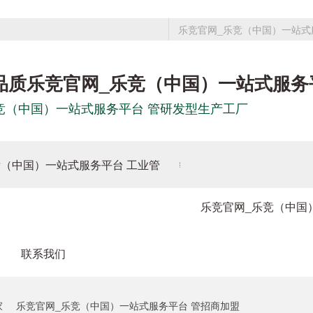
！
乐竞官网_乐竞（中国）一站式
品质乐竞官网_乐竞（中国）一站式服务
竞（中国）一站式服务平台 管研发型生产工厂
竞（中国）一站式服务平台 工业管
乐竞官网_乐竞（中国
联系我们
家
乐竞官网_乐竞（中国）一站式服务平台 管招商加盟