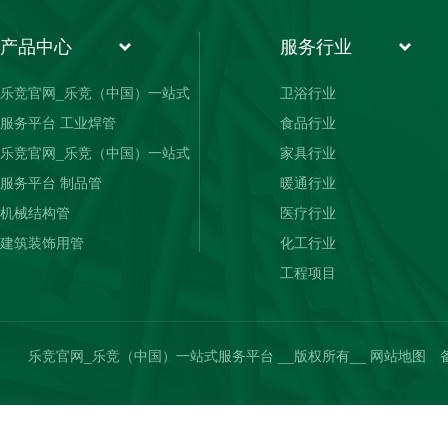
产品中心
服务行业
乐竞官网_乐竞（中国）一站式
卫浴行业
服务平台 工业焊管
食品行业
乐竞官网_乐竞（中国）一站式
家具行业
服务平台 制品管
暖通行业
机械结构管
医疗行业
建筑装饰用管
化工行业
工程项目
乐竞官网_乐竞（中国）一站式服务平台 __版权所有__
网站地图
备