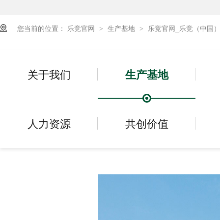
您当前的位置：
乐竞官网
生产基地
乐竞官网_乐竞（中国）
>
>
乐竞官网_乐竞（中国）一站式服务平台 管厂
关于我们
生产基地
人力资源
共创价值