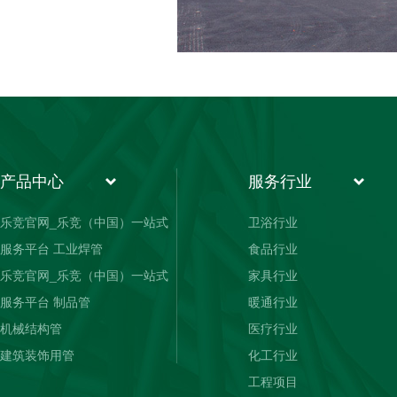
产品中心
服务行业
乐竞官网_乐竞（中国）一站式
卫浴行业
服务平台 工业焊管
食品行业
乐竞官网_乐竞（中国）一站式
家具行业
服务平台 制品管
暖通行业
机械结构管
医疗行业
建筑装饰用管
化工行业
工程项目