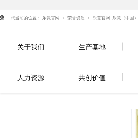
您当前的位置：
乐竞官网
荣誉资质
乐竞官网_乐竞（中国
>
>
乐竞官网_乐竞（中国）一站式服务平台 管厂
关于我们
生产基地
人力资源
共创价值