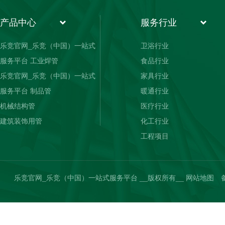
产品中心
服务行业
乐竞官网_乐竞（中国）一站式
卫浴行业
服务平台 工业焊管
食品行业
乐竞官网_乐竞（中国）一站式
家具行业
服务平台 制品管
暖通行业
机械结构管
医疗行业
建筑装饰用管
化工行业
工程项目
乐竞官网_乐竞（中国）一站式服务平台 __版权所有__
网站地图
备