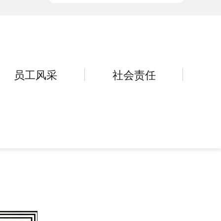
员工风采
社会责任