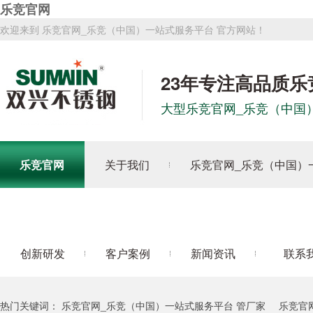
乐竞官网
欢迎来到 乐竞官网_乐竞（中国）一站式服务平台 官方网站！
23年专注高品质乐
大型乐竞官网_乐竞（中国
乐竞官网
关于我们
乐竞官网_乐竞（中国）
创新研发
客户案例
新闻资讯
联系
热门关键词：
乐竞官网_乐竞（中国）一站式服务平台 管厂家
乐竞官