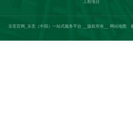
工程项目
乐竞官网_乐竞（中国）一站式服务平台 __版权所有__
网站地图
备