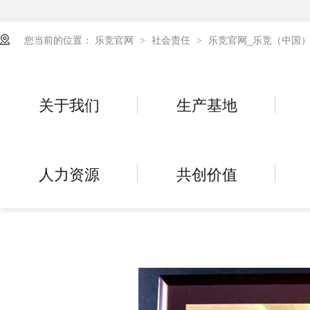
您当前的位置：
乐竞官网
社会责任
乐竞官网_乐竞（中国
>
>
乐竞官网_乐竞（中国）一站式服务平台 管厂
关于我们
生产基地
人力资源
共创价值