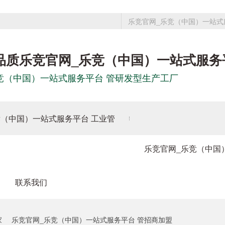
！
乐竞官网_乐竞（中国）一站式
品质乐竞官网_乐竞（中国）一站式服务
竞（中国）一站式服务平台 管研发型生产工厂
竞（中国）一站式服务平台 工业管
乐竞官网_乐竞（中国
联系我们
家
乐竞官网_乐竞（中国）一站式服务平台 管招商加盟