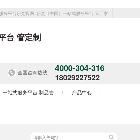
服务平台乐竞官网_乐竞（中国）一站式服务平台 管厂家
平台 管定制
4000-304-316
全国咨询热线：
18029227522
）一站式服务平台 制品管
产品中心