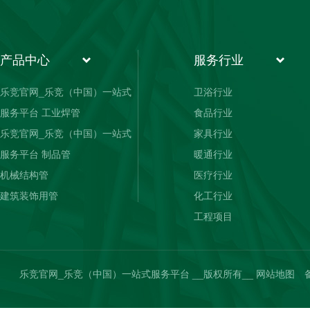
产品中心
服务行业
乐竞官网_乐竞（中国）一站式
卫浴行业
服务平台 工业焊管
食品行业
乐竞官网_乐竞（中国）一站式
家具行业
服务平台 制品管
暖通行业
机械结构管
医疗行业
建筑装饰用管
化工行业
工程项目
乐竞官网_乐竞（中国）一站式服务平台 __版权所有__
网站地图
备