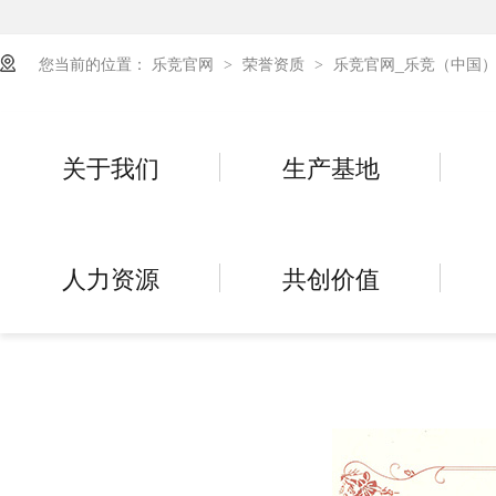
您当前的位置：
乐竞官网
荣誉资质
乐竞官网_乐竞（中国
>
>
乐竞官网_乐竞（中国）一站式服务平台 管厂
关于我们
生产基地
人力资源
共创价值