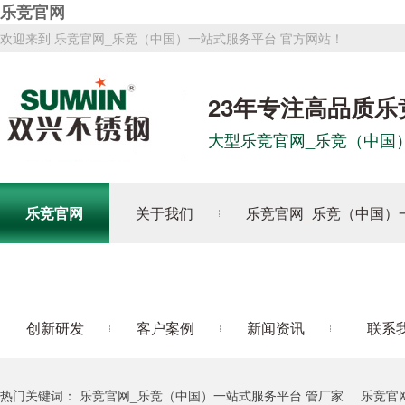
乐竞官网
欢迎来到 乐竞官网_乐竞（中国）一站式服务平台 官方网站！
23年专注高品质乐
大型乐竞官网_乐竞（中国
乐竞官网
关于我们
乐竞官网_乐竞（中国）
创新研发
客户案例
新闻资讯
联系
热门关键词：
乐竞官网_乐竞（中国）一站式服务平台 管厂家
乐竞官