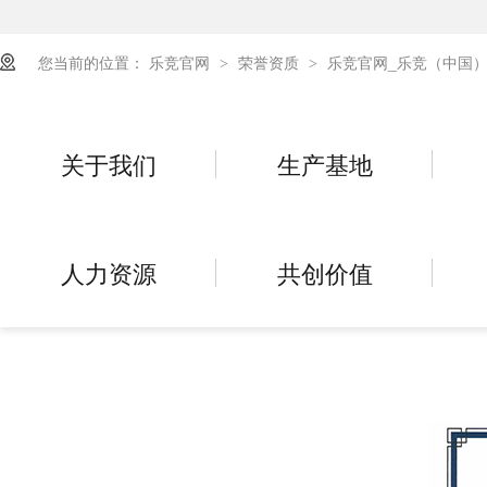
您当前的位置：
乐竞官网
荣誉资质
乐竞官网_乐竞（中国
>
>
乐竞官网_乐竞（中国）一站式服务平台 管厂
关于我们
生产基地
人力资源
共创价值