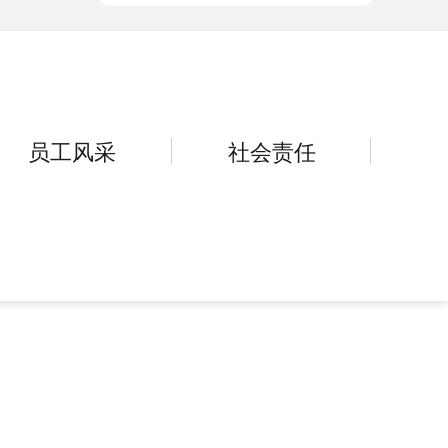
员工风采
社会责任