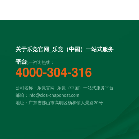
关于乐竞官网_乐竞（中国）一站式服务
平台
全国统一咨询热线：
4000-304-316
公司名称：乐竞官网_乐竞（中国）一站式服务平台
邮箱：info@clos-chaponost.com
地址：广东省佛山市高明区杨和镇人景路20号