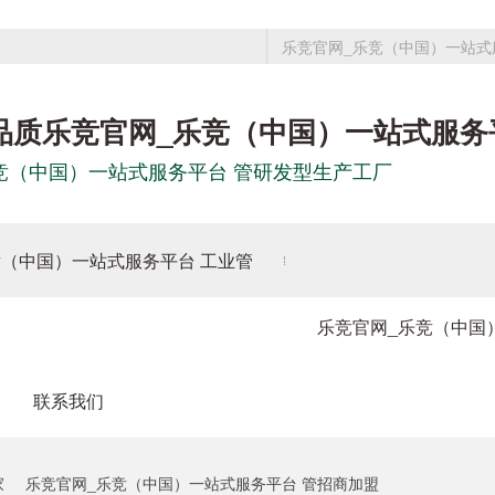
！
乐竞官网_乐竞（中国）一站式
品质乐竞官网_乐竞（中国）一站式服务
竞（中国）一站式服务平台 管研发型生产工厂
竞（中国）一站式服务平台 工业管
乐竞官网_乐竞（中国
联系我们
家
乐竞官网_乐竞（中国）一站式服务平台 管招商加盟