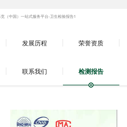
乐竞（中国）一站式服务平台-卫生检验报告1
发展历程
荣誉资质
联系我们
检测报告