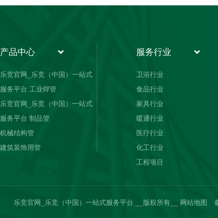
产品中心
服务行业
乐竞官网_乐竞（中国）一站式
卫浴行业
服务平台 工业焊管
食品行业
乐竞官网_乐竞（中国）一站式
家具行业
服务平台 制品管
暖通行业
机械结构管
医疗行业
建筑装饰用管
化工行业
工程项目
乐竞官网_乐竞（中国）一站式服务平台 __版权所有__
网站地图
备