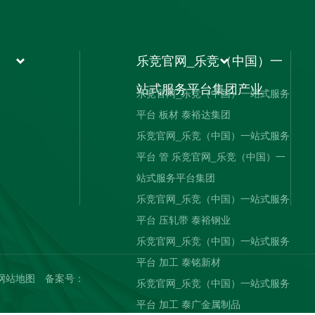
乐竞官网_乐竞（中国）一
站式服务平台集团产业
乐竞官网_乐竞（中国）一站式服务
平台 板材 泰裕达集团
乐竞官网_乐竞（中国）一站式服务
平台 管 乐竞官网_乐竞（中国）一
站式服务平台集团
乐竞官网_乐竞（中国）一站式服务
平台 压轧带 泰裕钢业
乐竞官网_乐竞（中国）一站式服务
平台 加工 泰铭新材
网站地图
备案号：
乐竞官网_乐竞（中国）一站式服务
平台 加工 泰广金属制品