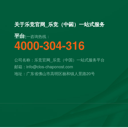
关于乐竞官网_乐竞（中国）一站式服务
平台
全国统一咨询热线：
4000-304-316
公司名称：乐竞官网_乐竞（中国）一站式服务平台
邮箱：info@clos-chaponost.com
地址：广东省佛山市高明区杨和镇人景路20号