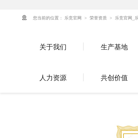
您当前的位置：
乐竞官网
荣誉资质
乐竞官网_
>
>
乐竞官网_乐竞（中国）一站式服务平台 管厂
关于我们
生产基地
人力资源
共创价值