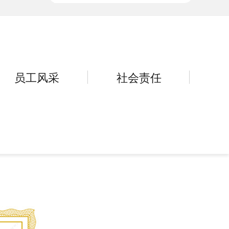
员工风采
社会责任